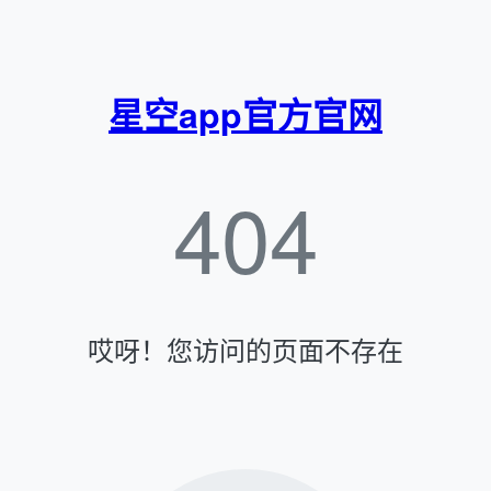
星空app官方官网
404
哎呀！您访问的页面不存在