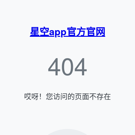
星空app官方官网
404
哎呀！您访问的页面不存在