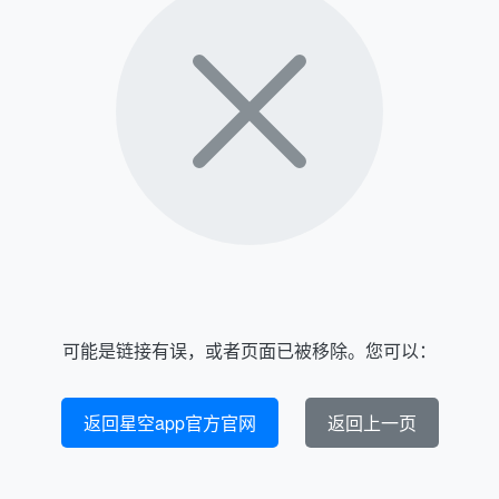
可能是链接有误，或者页面已被移除。您可以：
返回星空app官方官网
返回上一页