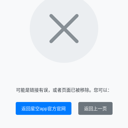
可能是链接有误，或者页面已被移除。您可以：
返回星空app官方官网
返回上一页