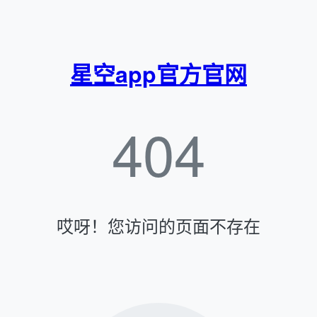
星空app官方官网
404
哎呀！您访问的页面不存在