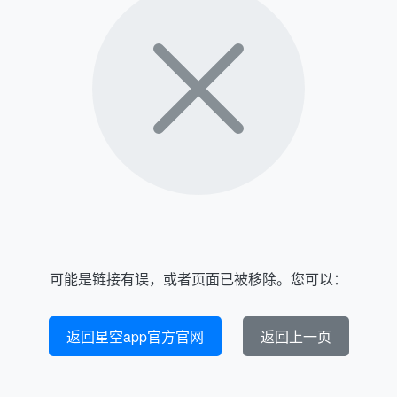
可能是链接有误，或者页面已被移除。您可以：
返回星空app官方官网
返回上一页