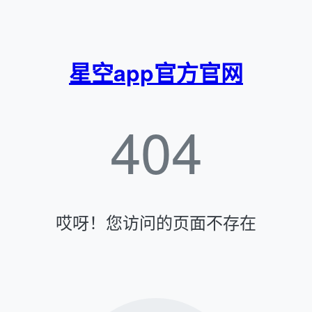
星空app官方官网
404
哎呀！您访问的页面不存在